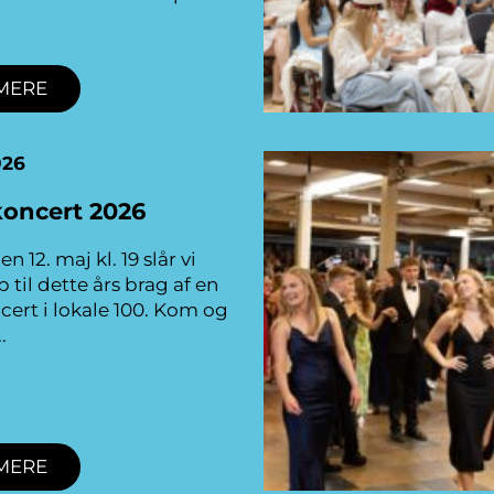
MERE
026
koncert 2026
n 12. maj kl. 19 slår vi
 til dette års brag af en
cert i lokale 100. Kom og
MERE