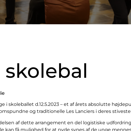
l skolebal
ie
 i skoleballet d.12.5.2023 – et af årets absolutte højdep
mspundne og traditionelle Les Lanciers i deres stiveste
elsen af dette arrangement en del logistiske udfordringer
å alle kan få mulighed for at nyde synes af de unge mennes