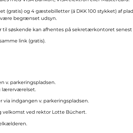
t (gratis) og 4 gæstebilletter (á DKK 100 stykket) af pla
n være begrænset udsyn.
r til søskende kan afhentes på sekretærkontoret senest 
å samme link (gratis).
en v. parkeringspladsen.
g lærerværelset.
r via indgangen v. parkeringspladsen.
og velkomst ved rektor Lotte Büchert.
elkælderen.