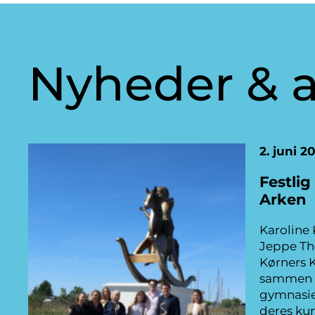
Nyheder & a
2. juni 2
Festlig
Arken
Karoline 
Jeppe The
Kørners 
sammen 
gymnasie
deres kun