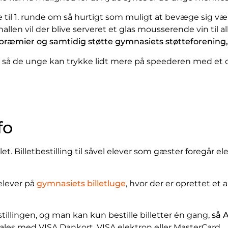
e til 1. runde om så hurtigt som muligt at bevæge sig væk
I hallen vil der blive serveret et glas mousserende vin til a
te præmier og samtidig støtte gymnasiets støtteforening
d, så de unge kan trykke lidt mere på speederen med et o
fo
let. Billetbestilling til såvel elever som gæster foregår el
 elever på
gymnasiets billetluge
, hvor der er oprettet et
stillingen, og man kan kun bestille billetter én gang,
så A
ales med VISA Dankort, VISA elektron eller MasterCard.