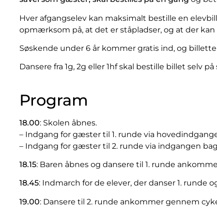
Hver afgangselev kan maksimalt bestille en elevbille
opmærksom på, at det er ståpladser, og at der ka
Søskende under 6 år kommer gratis ind, og billette
Dansere fra 1g, 2g eller 1hf skal bestille billet selv p
Program
18.00
: Skolen åbnes.
– Indgang for gæster til 1. runde via hovedindgang
– Indgang for gæster til 2. runde via indgangen ba
18.15
: Baren åbnes og dansere til 1. runde ankomme
18.45
: Indmarch for de elever, der danser 1. runde 
19.00
: Dansere til 2. runde ankommer gennem cyk