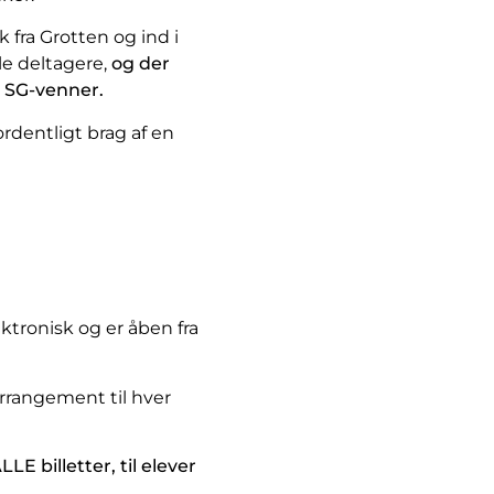
 fra Grotten og ind i
lle deltagere,
og der
, SG-venner.
rdentligt brag af en
ektronisk og er åben fra
 arrangement til hver
LLE billetter, til elever