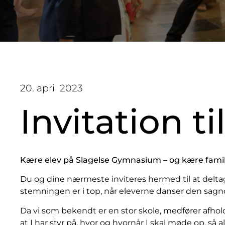
20. april 2023
Invitation ti
Kære elev på Slagelse Gymnasium – og kære famil
Du og dine nærmeste inviteres hermed til at deltage
stemningen er i top, når eleverne danser den sagno
Da vi som bekendt er en stor skole, medfører afhold
at I har styr på, hvor og hvornår I skal møde op, s