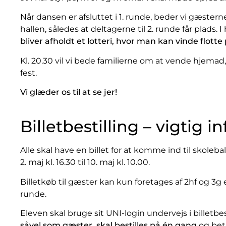
Når dansen er afsluttet i 1. runde, beder vi gæstern
hallen, således at deltagerne til 2. runde får plads. 
bliver afholdt et lotteri, hvor man kan vinde flot
Kl. 20.30 vil vi bede familierne om at vende hjema
fest.
Vi glæder os til at se jer!
Billetbestilling – vigtig in
Alle skal have en billet for at komme ind til skolebal
2. maj kl. 16.30 til 10. maj kl. 10.00.
Billetkøb til gæster kan kun foretages af 2hf og 3g
runde.
Eleven skal bruge sit UNI-login undervejs i billetbe
såvel som gæster, skal bestilles på én gang
og bet