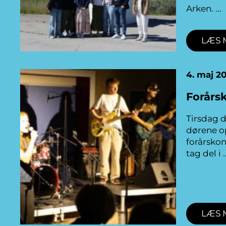
Arken.
LÆS 
4. maj 2
Forårs
Tirsdag de
dørene op
forårskon
tag del i
LÆS 