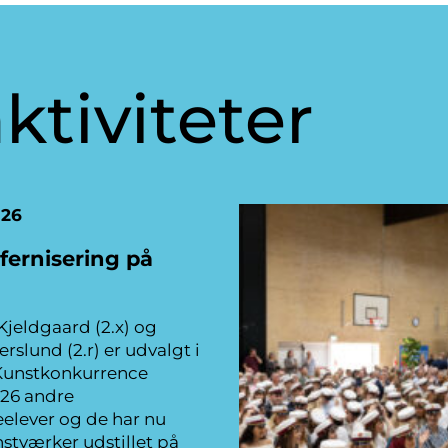
ktiviteter
026
 fernisering på
Kjeldgaard (2.x) og
rslund (2.r) er udvalgt i
Kunstkonkurrence
26 andre
elever og de har nu
stværker udstillet på