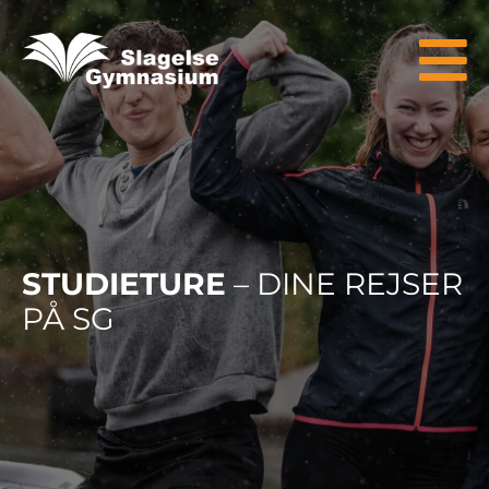
STUDIETURE
– DINE REJSER
PÅ SG