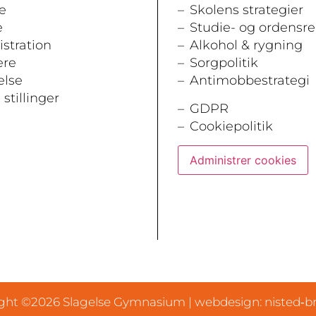
e
Skolens strategier
e
Studie- og ordensre
stration
Alkohol & rygning
ere
Sorgpolitik
else
Antimobbestrategi
stillinger
GDPR
Cookiepolitik
Administrer cookies
ght ©2026 Slagelse Gymnasium |
webdesign: nisted‑b