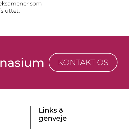
ge eksamener som
sluttet.
mnasium
KONTAKT OS
Links &
genveje