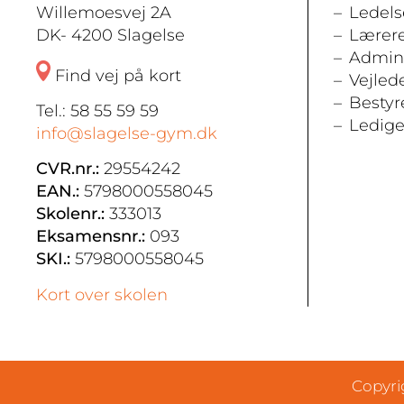
Willemoesvej 2A
Ledels
DK- 4200 Slagelse
Lærer
Admini
Find vej på kort
Vejled
Bestyr
Tel.: 58 55 59 59
Ledige 
info@slagelse-gym.dk
CVR.nr.:
29554242
EAN.:
5798000558045
Skolenr.:
333013
Eksamensnr.:
093
SKI.:
5798000558045
Kort over skolen
Copyri