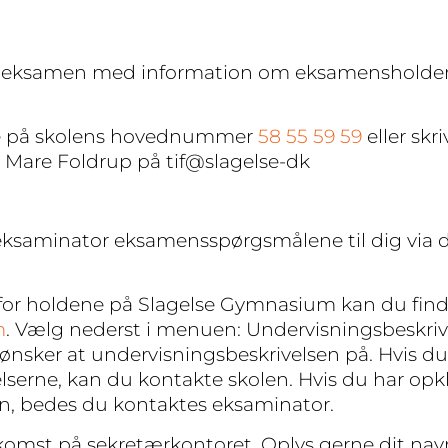
før eksamen med information om eksamensholden
nge på skolens hovednummer
58 55 59 59
eller skri
 Mare Foldrup på tif@slagelse-dk
saminator eksamensspørgsmålene til dig via de
 for holdene på Slagelse Gymnasium kan du fin
m
. Vælg nederst i menuen: Undervisningsbeskrive
 ønsker at undervisningsbeskrivelsen på. Hvis d
elserne, kan du kontakte skolen. Hvis du har op
en, bedes du kontaktes eksaminator.
mst på sekretærkontoret. Oplys gerne dit nav