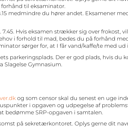
 forhånd til eksaminator.
 8.15 medmindre du hører andet. Eksamener med
. 7.45. Hvis eksamen strækker sig over frokost, v
behov i forhold til mad, bedes du på forhånd med
inator sørger for, at I får vand/kaffe/te med ud i
ets parkeringsplads. Der er god plads, hvis du k
 fra Slagelse Gymnasium.
ver.dk
og som censor skal du senest en uge i
spunkter i opgaven og udpegelse af problemsti
adt at bedømme SRP-opgaven i samtalen.
mst på sekretærkontoret. Oplys gerne dit navn