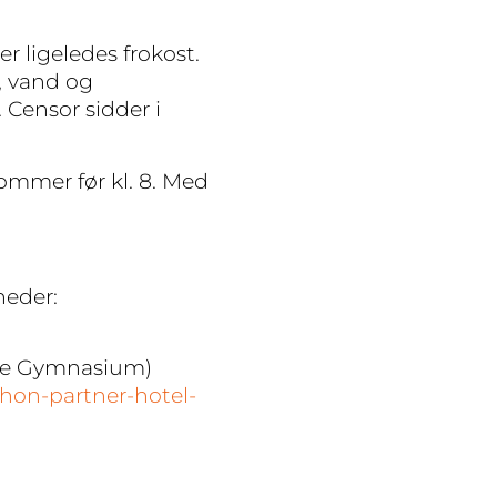
r ligeledes frokost.
, vand og
 Censor sidder i
ommer før kl. 8. Med
heder:
else Gymnasium)
hon-partner-hotel-