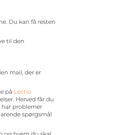
e. Du kan få resten
ve til den
n mail, der er
de på
Lectio
lser. Herved får du
u har problemer
klarende spørgsmål
n og hvem du skal