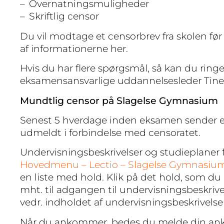
Overnatningsmuligheder
Skriftlig censor
Du vil modtage et censorbrev fra skolen 
af informationerne her.
Hvis du har flere spørgsmål, så kan du ri
eksamensansvarlige uddannelsesleder Tine
Mundtlig censor på Slagelse Gymnasium
Senest 5 hverdage inden eksamen sender ek
udmeldt i forbindelse med censoratet.
Undervisningsbeskrivelser og studieplaner
Hovedmenu – Lectio – Slagelse Gymnasiu
en liste med hold. Klik på det hold, som du
mht. til adgangen til undervisningsbeskriv
vedr. indholdet af undervisningsbeskrivels
Når du ankommer, bedes du melde din anko