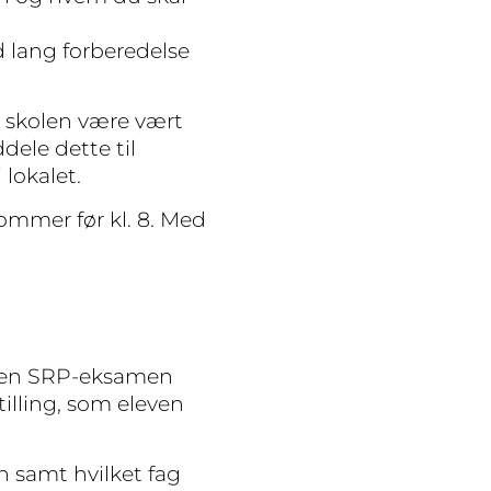
 lang forberedelse
il skolen være vært
dele dette til
 lokalet.
ommer før kl. 8. Med
nden SRP-eksamen
lling, som eleven
 samt hvilket fag