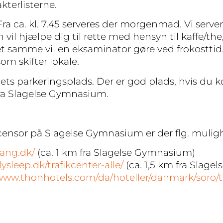
kterlisterne.
a ca. kl. 7.45 serveres der morgenmad. Vi servere
il hjælpe dig til rette med hensyn til kaffe/the
 samme vil en eksaminator gøre ved frokosttid.
m skifter lokale.
ets parkeringsplads. Der er god plads, hvis du k
 fra Slagelse Gymnasium.
censor på Slagelse Gymnasium er der flg. mulig
evang.dk/
(ca. 1 km fra Slagelse Gymnasium)
lysleep.dk/trafikcenter-alle/
(ca. 1,5 km fra Slag
/www.thonhotels.com/da/hoteller/danmark/soro/t