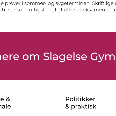
tlige prøver i sommer- og sygeterminen. Skriftli
 til censor hurtigst muligt efter at eksamen er af
 mere om Slagelse Gy
e &
Politikker
nale
& praktisk