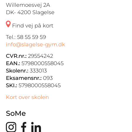
Willemoesvej 2A
DK- 4200 Slagelse
Find vej på kort
Tel.: 58 55 59 59
info@slagelse-gym.dk
CVR.nr.:
29554242
EAN.:
5798000558045
Skolenr.:
333013
Eksamensnr.:
093
SKI.:
5798000558045
Kort over skolen
SoMe