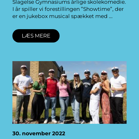
Slagelse Gymnasiums årlige skolekomedie.
I år spiller vi forestillingen ”Showtime”, der
er en jukebox musical spækket med
LÆS MERE
30. november 2022