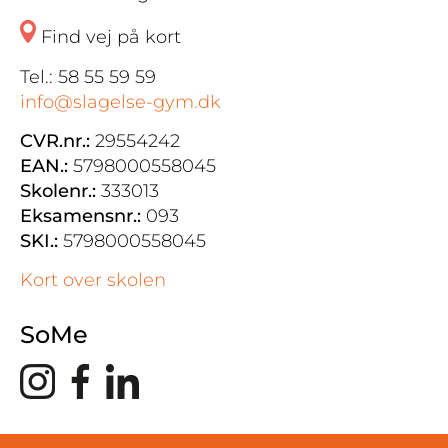
Find vej på kort
Tel.: 58 55 59 59
info@slagelse-gym.dk
CVR.nr.:
29554242
EAN.:
5798000558045
Skolenr.:
333013
Eksamensnr.:
093
SKI.:
5798000558045
Kort over skolen
SoMe