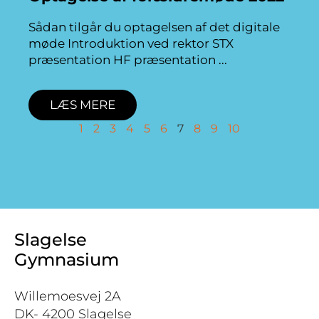
Sådan tilgår du optagelsen af det digitale
møde Introduktion ved rektor STX
præsentation HF præsentation
LÆS MERE
1
2
3
4
5
6
7
8
9
10
Slagelse
Gymnasium
Willemoesvej 2A
DK- 4200 Slagelse