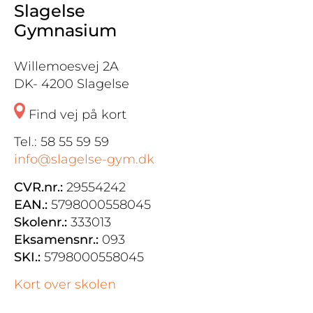
Slagelse
Gymnasium
Willemoesvej 2A
DK- 4200 Slagelse
Find vej på kort
Tel.: 58 55 59 59
info@slagelse-gym.dk
CVR.nr.:
29554242
EAN.:
5798000558045
Skolenr.:
333013
Eksamensnr.:
093
SKI.:
5798000558045
Kort over skolen