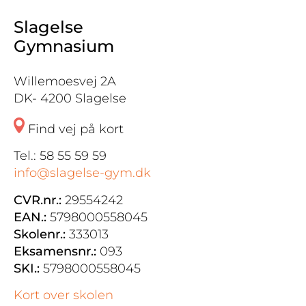
Slagelse
Gymnasium
Willemoesvej 2A
DK- 4200 Slagelse
Find vej på kort
Tel.: 58 55 59 59
info@slagelse-gym.dk
CVR.nr.:
29554242
EAN.:
5798000558045
Skolenr.:
333013
Eksamensnr.:
093
SKI.:
5798000558045
Kort over skolen