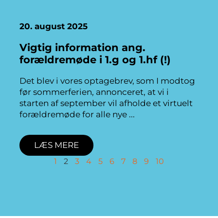
20. august 2025
Vigtig information ang.
forældremøde i 1.g og 1.hf (!)
Det blev i vores optagebrev, som I modtog
før sommerferien, annonceret, at vi i
starten af september vil afholde et virtuelt
forældremøde for alle nye
LÆS MERE
1
2
3
4
5
6
7
8
9
10