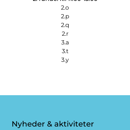
2.o
2.p
2.q
2.r
3.a
3.t
3.y
Nyheder & aktiviteter