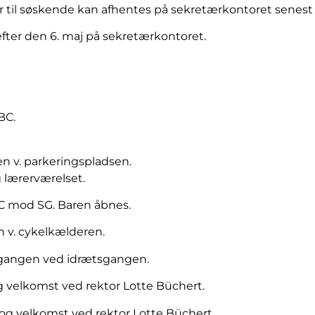
r til søskende kan afhentes på sekretærkontoret senest 
t efter den 6. maj på sekretærkontoret.
BC.
en v. parkeringspladsen.
g lærerværelset.
BC mod SG. Baren åbnes.
 v. cykelkælderen.
dgangen ved idrætsgangen.
og velkomst ved rektor Lotte Büchert.
e og velkomst ved rektor Lotte Büchert.