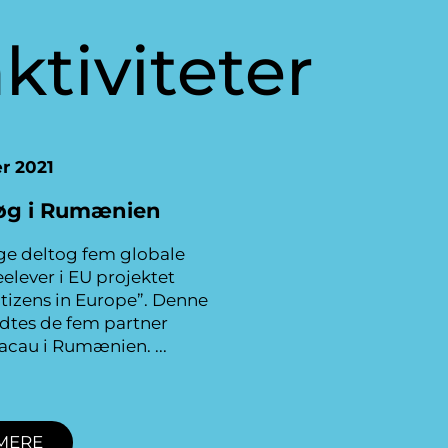
ktiviteter
er 2021
øg i Rumænien
uge deltog fem globale
lever i EU projektet
itizens in Europe”. Denne
tes de fem partner
 Bacau i Rumænien.
MERE