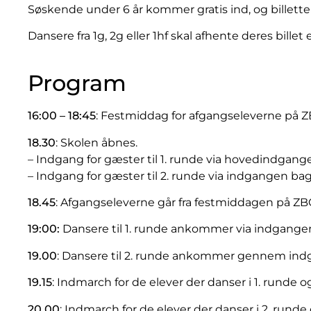
Søskende under 6 år kommer gratis ind, og billette
Dansere fra 1g, 2g eller 1hf skal afhente deres bille
Program
16:00 – 18:45
: Festmiddag for afgangseleverne på Z
18.30
: Skolen åbnes.
– Indgang for gæster til 1. runde via hovedindgang
– Indgang for gæster til 2. runde via indgangen ba
18.45
: Afgangseleverne går fra festmiddagen på Z
19:00:
Dansere til 1. runde ankommer via indgangen
19.00
: Dansere til 2. runde ankommer gennem in
19.15
: Indmarch for de elever der danser i 1. runde 
20.00
: Indmarch for de elever der danser i 2. rund