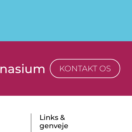
mnasium
KONTAKT OS
Links &
genveje