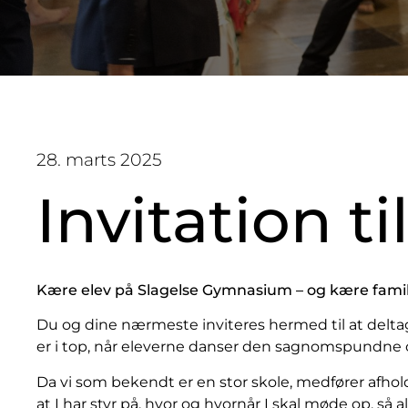
28. marts 2025
Invitation ti
Kære elev på Slagelse Gymnasium – og kære famil
Du og dine nærmeste inviteres hermed til at deltag
er i top, når eleverne danser den sagnomspundne og 
Da vi som bekendt er en stor skole, medfører afhold
at I har styr på, hvor og hvornår I skal møde op, s