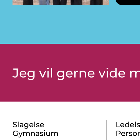
Jeg vil gerne vide
Slagelse
Ledels
Gymnasium
Perso