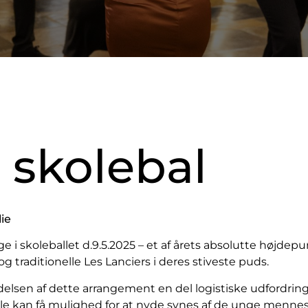
l skolebal
ie
e i skoleballet d.9.5.2025 – et af årets absolutte højde
traditionelle Les Lanciers i deres stiveste puds.
elsen af dette arrangement en del logistiske udfordringer
å alle kan få mulighed for at nyde synes af de unge mennes