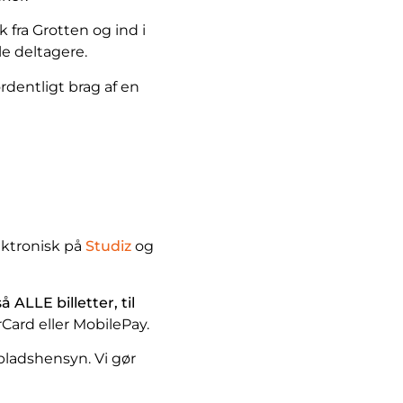
 fra Grotten og ind i
lle deltagere.
rdentligt brag af en
lektronisk på
Studiz
og
så ALLE billetter, til
Card eller MobilePay.
 pladshensyn. Vi gør