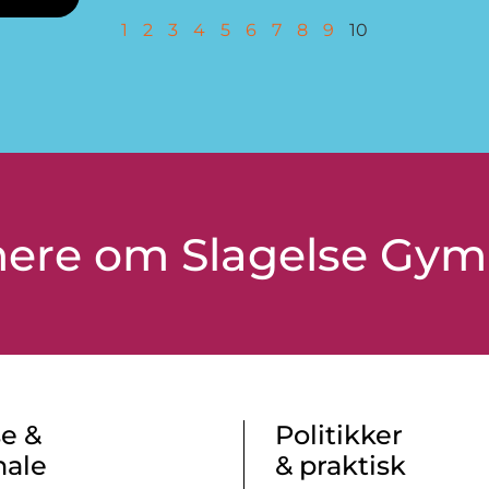
1
2
3
4
5
6
7
8
9
10
 mere om Slagelse Gy
e &
Politikker
nale
& praktisk