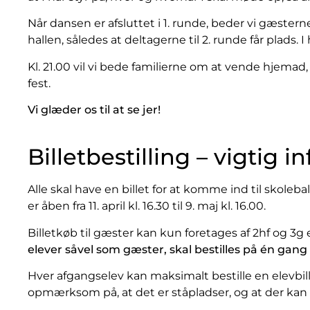
Når dansen er afsluttet i 1. runde, beder vi gæstern
hallen, således at deltagerne til 2. runde får plads. I
Kl. 21.00 vil vi bede familierne om at vende hjema
fest.
Vi glæder os til at se jer!
Billetbestilling – vigtig in
Alle skal have en billet for at komme ind til skolebal
er åben fra 11. april kl. 16.30 til 9. maj kl. 16.00.
Billetkøb til gæster kan kun foretages af 2hf og 3g 
elever såvel som gæster, skal bestilles på én gang
Hver afgangselev kan maksimalt bestille en elevbille
opmærksom på, at det er ståpladser, og at der ka