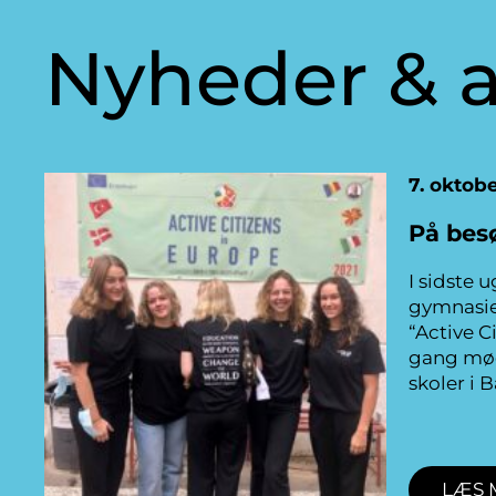
Nyheder & a
7. oktob
På bes
I sidste 
gymnasiee
“Active C
gang mød
skoler i
LÆS 