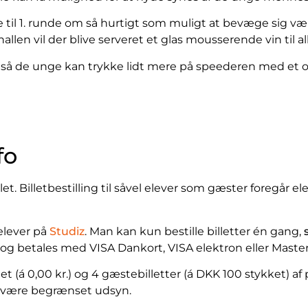
e til 1. runde om så hurtigt som muligt at bevæge sig væk
 hallen vil der blive serveret et glas mousserende vin til a
d, så de unge kan trykke lidt mere på speederen med et o
fo
let. Billetbestilling til såvel elever som gæster foregår e
elever på
Studiz
. Man kan kun bestille billetter én gang,
og betales med VISA Dankort, VISA elektron eller Master
t (á 0,00 kr.) og 4 gæstebilletter (á DKK 100 stykket) af
n være begrænset udsyn.