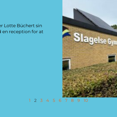
r Lotte Büchert sin
d en reception for at
1
2
3
4
5
6
7
8
9
10