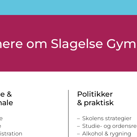
 mere om Slagelse Gy
e &
Politikker
nale
& praktisk
e
Skolens strategier
e
Studie- og ordensre
stration
Alkohol & rygning