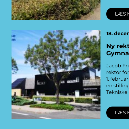
LÆS 
18. dece
Ny rekt
Gymna
Jacob Fri
rektor fo
1. februa
en stillin
Tekniske
LÆS 