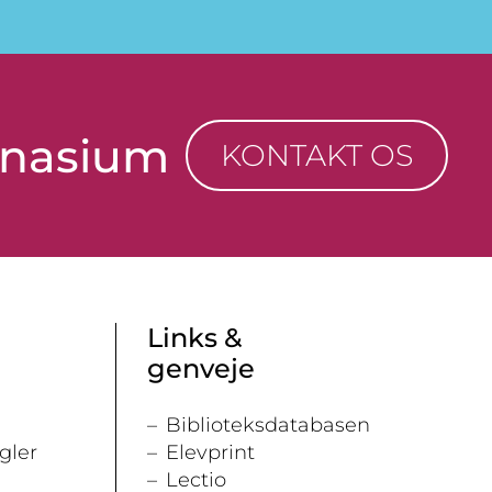
mnasium
KONTAKT OS
Links &
genveje
Biblioteksdatabasen
gler
Elevprint
Lectio