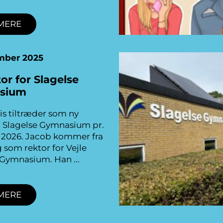
MERE
mber 2025
or for Slagelse
sium
is tiltræder som ny
r Slagelse Gymnasium pr.
r 2026. Jacob kommer fra
g som rektor for Vejle
 Gymnasium. Han
MERE