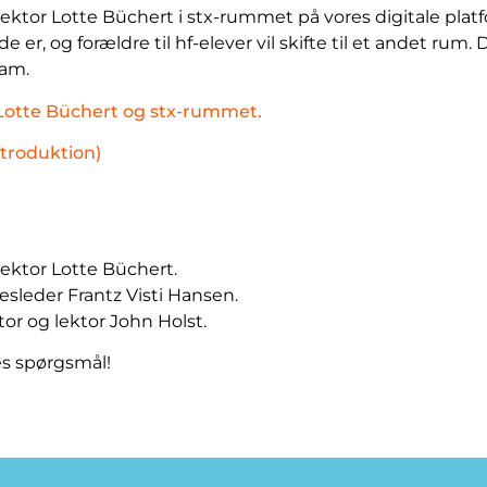
 rektor Lotte Büchert i stx-rummet på vores digitale platf
 de er, og forældre til hf-elever vil skifte til et andet rum
eam.
or Lotte Büchert og stx-rummet.
introduktion)
ektor Lotte Büchert.
sleder Frantz Visti Hansen.
or og lektor John Holst.
res spørgsmål!