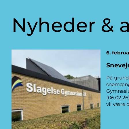
Nyheder & a
6. febru
Snevej
På grund 
snemængd
Gymnasiu
(06.02.26
vil være 