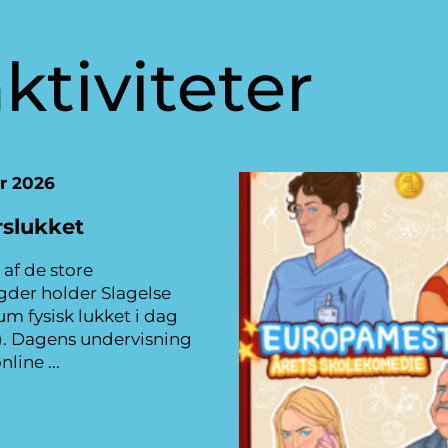
ktiviteter
ar 2026
rslukket
af de store
er holder Slagelse
m fysisk lukket i dag
). Dagens undervisning
online