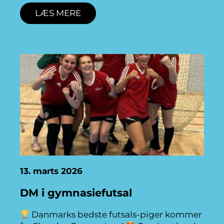
LÆS MERE
13. marts 2026
DM i gymnasiefutsal
Danmarks bedste futsals-piger kommer