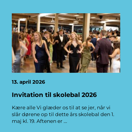
13. april 2026
Invitation til skolebal 2026
Kære alle Vi glæder os til at se jer, når vi
slår dørene op til dette års skolebal den 1.
maj kl. 19. Aftenen er