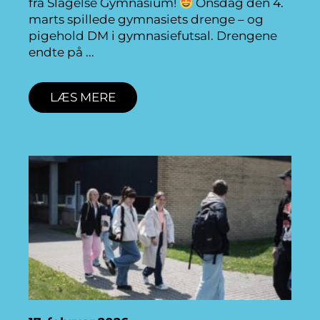
fra Slagelse Gymnasium!
Onsdag den 4.
marts spillede gymnasiets drenge – og
pigehold DM i gymnasiefutsal. Drengene
endte på
LÆS MERE