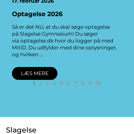
17. februar 2026
Optagelse 2026
Så er det NU, at du skal søge optagelse
på Slagelse Gymnasium! Du søger
via optagelse.dk hvor du logger på med
MitID. Du udfylder med dine oplysninger,
og hvilken
LÆS MERE
1
2
3
4
5
6
7
8
9
10
Slagelse