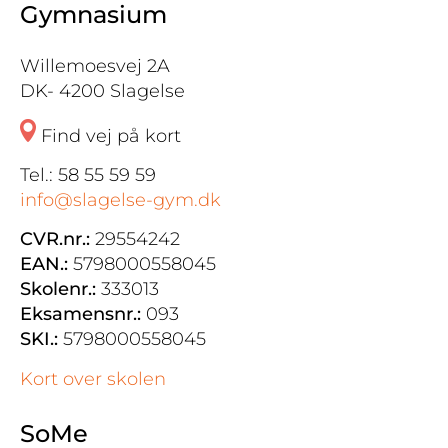
Gymnasium
Willemoesvej 2A
DK- 4200 Slagelse
Find vej på kort
Tel.: 58 55 59 59
info@slagelse-gym.dk
CVR.nr.:
29554242
EAN.:
5798000558045
Skolenr.:
333013
Eksamensnr.:
093
SKI.:
5798000558045
Kort over skolen
SoMe